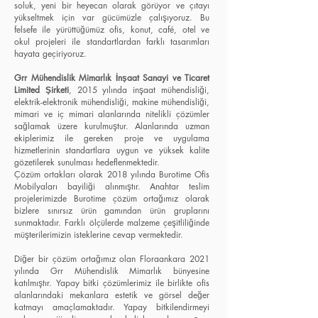
soluk, yeni bir heyecan olarak görüyor ve çıtayı
yükseltmek için var gücümüzle çalışıyoruz. Bu
felsefe ile yürüttüğümüz ofis, konut, café, otel ve
okul projeleri ile standartlardan farklı tasarımları
hayata geçiriyoruz.
Grr Mühendislik Mimarlık İnşaat Sanayi ve Ticaret
Limited Şirketi
, 2015 yılında inşaat mühendisliği,
elektrik-elektronik mühendisliği, makine mühendisliği,
mimari ve iç mimari alanlarında nitelikli çözümler
sağlamak üzere kurulmuştur. Alanlarında uzman
ekiplerimiz ile gereken proje ve uygulama
hizmetlerinin standartlara uygun ve yüksek kalite
gözetilerek sunulması hedeflenmektedir.
Çözüm ortakları olarak 2018 yılında Burotime Ofis
Mobilyaları bayiliği alınmıştır. Anahtar teslim
projelerimizde Burotime çözüm ortağımız olarak
bizlere sınırsız ürün gamından ürün gruplarını
sunmaktadır. Farklı ölçülerde malzeme çeşitliliğinde
müşterilerimizin isteklerine cevap vermektedir.
Diğer bir çözüm ortağımız olan Floraankara 2021
yılında Grr Mühendislik Mimarlık bünyesine
katılmıştır. Yapay bitki çözümlerimiz ile birlikte ofis
alanlarındaki mekanlara estetik ve görsel değer
katmayı amaçlamaktadır. Yapay bitkilendirmeyi