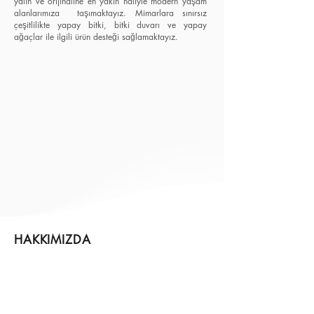
yalın ve orijinaline en yakın haliyle modern yaşam
alanlarımıza taşımaktayız. Mimarlara sınırsız
çeşitlilikte yapay bitki, bitki duvarı ve yapay
ağaçlar ile ilgili ürün desteği sağlamaktayız.
HAKKIMIZDA