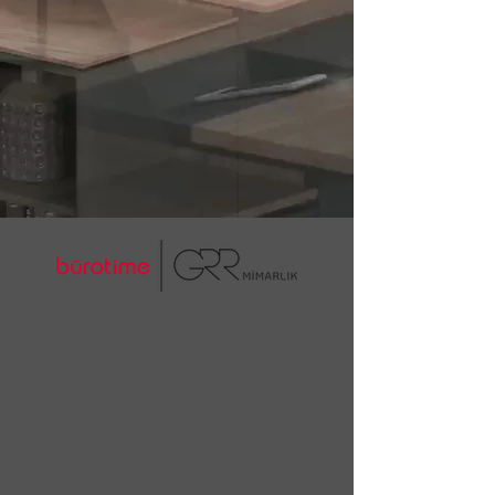
Profesyonel ekibimizle tüm sorularınızı
yanıtlamaya hazırız! Proje talepleriniz,
aklınıza takılan sorular ve satış sonrası
hizmetler için bizimle iletişime
geçebilirsiniz.