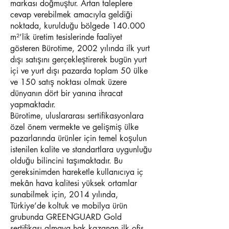
markası doğmuştur. Artan taleplere
cevap verebilmek amacıyla geldiği
noktada, kurulduğu bölgede 140.000
m²’lik üretim tesislerinde faaliyet
gösteren Bürotime, 2002 yılında ilk yurt
dışı satışını gerçekleştirerek bugün yurt
içi ve yurt dışı pazarda toplam 50 ülke
ve 150 satış noktası olmak üzere
dünyanın dört bir yanına ihracat
yapmaktadır.
Bürotime, uluslararası sertifikasyonlara
özel önem vermekte ve gelişmiş ülke
pazarlarında ürünler için temel koşulun
istenilen kalite ve standartlara uygunluğu
olduğu bilincini taşımaktadır. Bu
gereksinimden hareketle kullanıcıya iç
06.
mekân hava kalitesi yüksek ortamlar
sunabilmek için, 2014 yılında,
Türkiye’de koltuk ve mobilya ürün
grubunda GREENGUARD Gold
sertifikası almaya hak kazanan ilk ofis